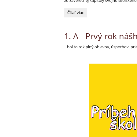
zo záverečnej kapitoly svojho školského 
Rozlúčka
Čítať viac
s
deviatakmi:
1. A - Prvý rok ná
...bol to rok plný objavov, úspechov, pr