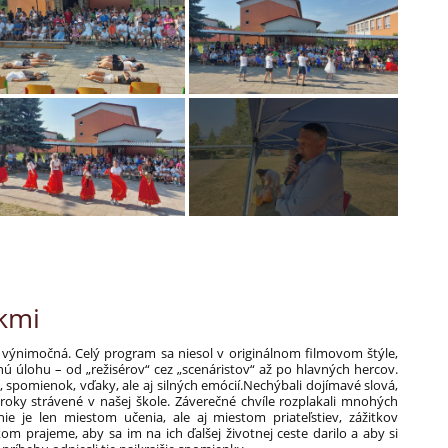
akmi
 výnimočná. Celý program sa niesol v originálnom filmovom štýle,
ú úlohu – od „režisérov“ cez „scenáristov“ až po hlavných hercov.
 spomienok, vďaky, ale aj silných emócií.Nechýbali dojímavé slová,
y strávené v našej škole. Záverečné chvíle rozplakali mnohých
ie je len miestom učenia, ale aj miestom priateľstiev, zážitkov
m prajeme, aby sa im na ich ďalšej životnej ceste darilo a aby si