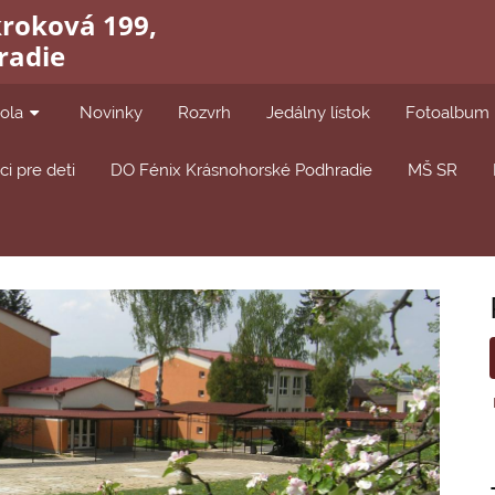
kroková 199,
radie
ola
Novinky
Rozvrh
Jedálny lístok
Fotoalbum
i pre deti
DO Fénix Krásnohorské Podhradie
MŠ SR