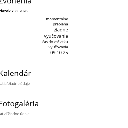
Zvonenia
Piatok 7. 8. 2026
momentálne
prebieha
žiadne
vyučovanie
čas do začiatku
vyučovania
09:10:23
Kalendár
zatiaľ žiadne údaje
Fotogaléria
zatiaľ žiadne údaje