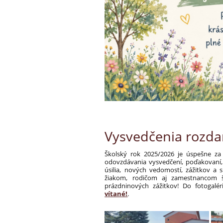
Vysvedčenia rozdan
Školský rok 2025/2026 je úspešne za
odovzdávania vysvedčení, poďakovaní
úsilia, nových vedomostí, zážitkov a 
žiakom, rodičom aj zamestnancom š
prázdninových zážitkov!
Do fotogalé
vítané!
.