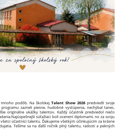
má mnoho podôb. Na školskej
Talent Show 2026
predviedli svoje
s programu zazneli piesne, hudobné vystúpenia, nechýbal tanec,
šie originálne ukážky talentov. Každý účastník predviedol niečo
ania.Najúspešnejší súťažiaci boli ocenení diplomami, no za svoju
všetci účastníci talentu. Ďakujeme všetkým účinkujúcim za krásne
ujatia. Tešíme sa na ďalší ročník plný talentu, radosti a pekných