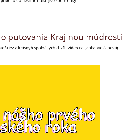
príbehu odniesli tie najkrajšie spomienky.
šho putovania Krajinou múdrosti
iateľstiev a krásnyh spoločných chvíľ. (video Bc. Janka Molčanová)