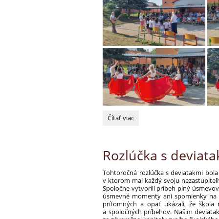
Vysvedčenia
Čítať viac
rozdané,
prázdniny
vítané!:
Rozlúčka s deviat
Tohtoročná rozlúčka s deviatakmi bola
v ktorom mal každý svoju nezastupiteľn
Spoločne vytvorili príbeh plný úsmevov,
úsmevné momenty ani spomienky na rok
prítomných a opäť ukázali, že škola n
a spoločných príbehov. Našim deviatako