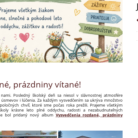
é, prázdniny vítané!
 nami. Posledný školský deň sa niesol v slávnostnej atmosfére
, úsmevov i lúčenia. Za každým vysvedčením sa ukrýva množstvo
spoločných chvíľ, ktoré sme počas roka prežili. Prajeme všetkým
koly krásne leto plné oddychu, radosti a nezabudnuteľných
rie bol pridaný nový album
Vysvedčenia rozdané, prázdniny