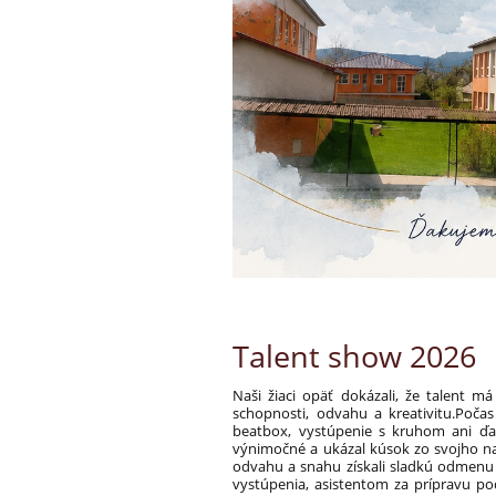
Talent show 2026
Naši žiaci opäť dokázali, že talent 
schopnosti, odvahu a kreativitu.Poča
beatbox, vystúpenie s kruhom ani ďal
výnimočné a ukázal kúsok zo svojho nad
odvahu a snahu získali sladkú odmenu 
vystúpenia, asistentom za prípravu pod